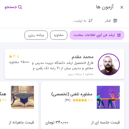
آزمون ها
جستجو
فیلتر
به ترتیب...
ارشد فن آوی اطلاعات سلامت
مشاوره
برنامه ریزی
محمد مقدم
4.8
5000+ مشاوره
فارغ التحصیل ارشد دانشگاه تربیت مدرس و
مشاور و مدرس بیش از 20 رتبه تک رقمی و
بیش از 500 رتبه دو رقمی
مشاوره
برنامه ریزی
مشاوره تلفنی (تخصصی)
همگا
4.7
)
412
(
4.8
قیمت جلسه ای از
340,000
تومان
قیمت ماهیانه از