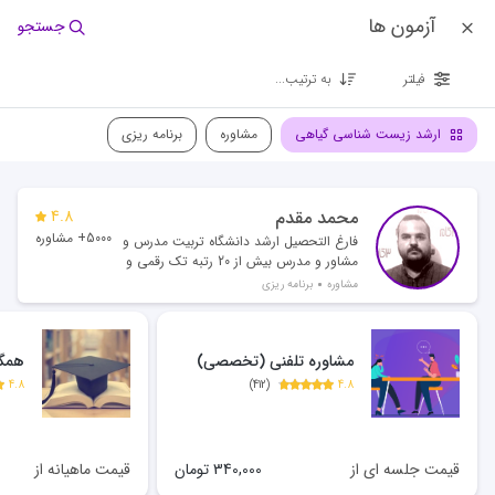
آزمون ها
جستجو
فیلتر
به ترتیب...
ارشد زیست شناسی گیاهی
مشاوره
برنامه ریزی
محمد مقدم
4.8
5000+ مشاوره
فارغ التحصیل ارشد دانشگاه تربیت مدرس و
مشاور و مدرس بیش از 20 رتبه تک رقمی و
بیش از 500 رتبه دو رقمی
مشاوره
برنامه ریزی
مشاوره تلفنی (تخصصی)
همگا
4.8
)
412
(
4.8
قیمت جلسه ای از
340,000
تومان
قیمت ماهیانه از