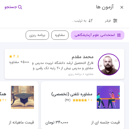
آزمون ها
جستجو
فیلتر
به ترتیب...
استخدامی علوم آزمایشگاهی
مشاوره
برنامه ریزی
محمد مقدم
4.8
5000+ مشاوره
فارغ التحصیل ارشد دانشگاه تربیت مدرس و
مشاور و مدرس بیش از 20 رتبه تک رقمی و
بیش از 500 رتبه دو رقمی
مشاوره
برنامه ریزی
مشاوره تلفنی (تخصصی)
همگا
4.7
)
412
(
4.8
قیمت جلسه ای از
340,000
تومان
قیمت ماهیانه از