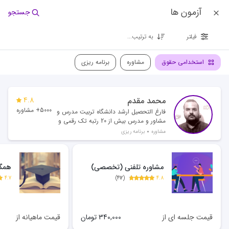
آزمون ها
جستجو
فیلتر
به ترتیب...
استخدامی حقوق
مشاوره
برنامه ریزی
محمد مقدم
4.8
5000+ مشاوره
فارغ التحصیل ارشد دانشگاه تربیت مدرس و
مشاور و مدرس بیش از 20 رتبه تک رقمی و
بیش از 500 رتبه دو رقمی
مشاوره
برنامه ریزی
مشاوره تلفنی (تخصصی)
همگا
4.7
)
412
(
4.8
قیمت جلسه ای از
340,000
تومان
قیمت ماهیانه از