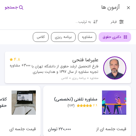
آزمون ها
جستجو
فیلتر
به ترتیب...
دکتری حقوق
مشاوره
برنامه ریزی
کلاس
علیرضا فتحی
4.8
3000+ مشاوره
فارغ التحصیل ارشد حقوق از دانشگاه تهران با
تجربه مشاوره از سال 1397 و هدایت بسیاری
از رتبه های تک رقمی و دو رقمی
مشاوره
برنامه ریزی
کلاس
مشاوره تلفنی (تخصصی)
کلاس
حقو
)
263
(
4.9
قیمت جلسه ای از
220,000
تومان
قیمت جلسه ای