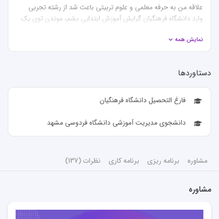
علاقه من به حرفه معلمی و علوم تربیتی باعث شد از رشته تجربی 
وارد دانشگاه فرهنگیان گرایش آموزش ابتدایی بشم، موندن توی یک 
سطح برای من راضی کننده نبود اما در کنارش مشکلات زیادی داشتم 
نمایش همه
مثل سطح تمرکز پایین، کمبود زمان به علت تدریس همزمان با ترم ۸ 
این شد که از یکی از همکاران با تجربه م تو این زمینه، مشاوره گرفتم، 
دستاورد‌ها
هرچند این مشاوره تخصصی نبود ولی باعث شد متوجه بشم داشتن 
در نهایت نتیجه تلاش هام به قبولی تو دانشگاه فردوسی مشهد که 
فارغ التحصیل دانشگاه فرهنگیان
با اینکه به هدفم رسیدم اما گاهی اوقات به خودم گفتم کاش یک نفر 
دانشجوی مدیریت آموزشی دانشگاه فردوسی مشهد
این موضوع رو بهم گفته بود یا کاش این کتاب رو نخونده بودم که 
فقط اتلاف وقت بوده! حالا که خودم تجربه کنار گذاشتن مشکلات و 
شرکت تو کنکور ارشد و در نهایت قبولی در رشته دلخواهم رو دارم، 
مشاوره
برنامه ریزی
برنامه کاری
نظرات (137)
کتاب‌های موسسات مختلف رو بررسی کردم و می‌دونم توی هر درسی 
چه کتاب‌هایی به دردت نمی‌خورن(!) و چه کتاب‌هایی می‌تونن برات 
مشاوره
قبولی تو کنکور ارشد علوم تربیتی کار دشواری نیست، بهت یاد میدم 
چه درس هایی رو بخونی، چطور با توجه به شرایطت مطالعه کنی، 