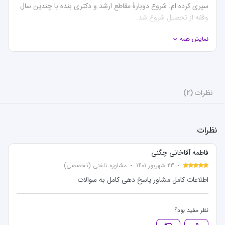
سپری کرده ‌ام. شروع دوبارۀ مقاطع ارشد و دکتری بنده با چندین سال 
در سال 89 پس از 5 سال وقفه از دورۀ کارشناسی ‌ام در رشتۀ مترجمی 
نمایش همه
انگلیسی، در دورۀ ارشد مطالعات ترجمه پذیرفته شدم و آن را مدیون 
برنامه ریزی‌های منظم و دوره‌های تکرارشوندۀ خودم هستم. سپس 
پس از فارغ التحصیلی‌ام در مقطع ارشد در سال 1391، تحصیلم را به 
وقفه انداختم تا سال 1399 که باز هم با کمک برنامه ریزی مصممانه و 
منظم خودم توانستم در کنکور دکتری ترجمه، که پذیرش آن بسیار 
نظرات (2)
در حال حاضر در حدود 18 سال است که در کانون زبان ایران مشغول 
تدریس در سطوح بالای بزرگسالان و مدرس ارشد هستم. در عین حال 
نظرات
مترجم چندین عنوان کتاب هستم. در مجلات آنلاین به عنوان ویراستار 
فاطمه آقاخانی چگنی
در طی این سالها از تدریس ترجمه، شرکت در کارگاههای گوناگون 
23 شهریور 1401
مشاوره تلفنی (تخصصی)
مرتبط با رشته، مشاوره دادن به افراد، تدریس زبان انگلیسی، ترجمه 
در فضاهای گوناگون و افزودن به تجربیاتم دست برنداشته ‌ام. 
اطلاعات کامل مشاور پاسخ دهی کامل به سوالات
به‌شخصه معتقدم که رشتۀ ترجمه نه تنها در کشور ما بلکه در کل جهان 
نقش فعالی را در تمامی رشته‌های دیگر ایفا می ‌کند. چه بسا بدون 
نظر مفید بود؟
ترجمه، هیچ رشته‌ای در زبان‌ها و فضاهای متفاوت شناخته نمی ‌شد. 