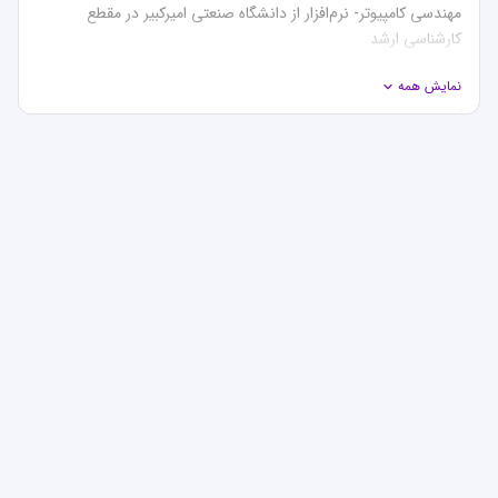
مهندسی کامپیوتر- نرم‌افزار از دانشگاه صنعتی امیرکبیر در مقطع 
و هم اکنون دانشجوی دکتری مهندسی کامپیوتر- نرم‌افزار در دانشگاه 
نمایش همه
کسب معدل بالا در لیسانس و پذیرفته شدن به عنوان استعداد 
درخشان در مقطع ارشد یکی از دستاوردهای من در دوران دانشجویی 
یکی از چشم اندازهای من در دوران نوجوانی تحصیل بدون وقفه و 
پشت سرهم مقاطع تححصیلی بوده است که با پشتکار و برنامه‌ریزی 
من اینجا هستم که بتوانم با استفاده از مهارت‌ها و تجربه‌هایی که طی 
این سال‌ها به دست آورده‌ام همراه شما باشم تا به موفقیت‌هایی که 
به خاطر داشته باشید قبولی در دانشگاه‌های مطرح کشور اتفاقی 
نیست! آن هم به صورت روزانه، بلکه نیاز به انگیزه، تلاش و 
برنامه‌ریزی دارد.