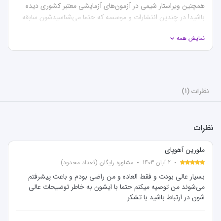
همچنین ویراستار شیمی در آزمون‌های آزمایشی معتبر کشوری دیده 
باشید! در چندین انتشارات و موسسه که حتما می‌شناسیدشون سابقه 
ویراستاری و همکاری در تالیف کتاب‌های زیست و شیمی دارم، و برای 
نمایش همه
چند موسسه برتر آزمون‌های آزمایشی طراحی سوال و ویراستاری انجام 
می‌دهم. در زمینه تدریس و مشاوره هم حدود یک ساله که فعالیت 
می‌کنم و امسال هم مشاور چندین دانش‌آموز که دندان‌پزشکی و 
پزشکی قبول شدند رو برعهده داشتم. به صورت موضوعی در درس 
زیست‌شناسی تدریس می‌کنم و تدریس من برای یادگیری نکات و 
نظرات (1)
یادگیری نحوه استنباط و آشنا شدن با دیدگاه طراحان کنکور هست و 
مناسب دانش‌آموزان متوسط به بالا هست، چون مطالب پیشرفته‌ای 
تدریس می‌شود. در ارتباط با مشاوره هم می‌تونم هر روشی که باعث 
نظرات
رسیدن شما به اهدافتان بشه رو براتون بگم!
ملورین آهوپای
2 آبان 1403
مشاوره رایگان (تعداد محدود)
بسیار عالی بودت و فقط العاده و من راضی بودم و باعث پیشرفتم
می‌شوند من توصیه میکنم حتما با ایشون به خاطر توضیحات عالی
شون در ارتباط باشید با تشکر