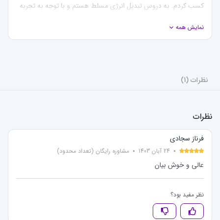
کسب کردم. به دروس تبدیل انرژی مسلط هستم و با توجه به تجربه 
ای که از مسیر کنکور ارشد دارم میتونم برای امادگی و برنامه ریزی 
نمایش همه
کمکتون کنم.
نظرات (1)
نظرات
فرناز سجادی
24 آبان 1403
مشاوره رایگان (تعداد محدود)
عالی و خوش بیان
نظر مفید بود؟