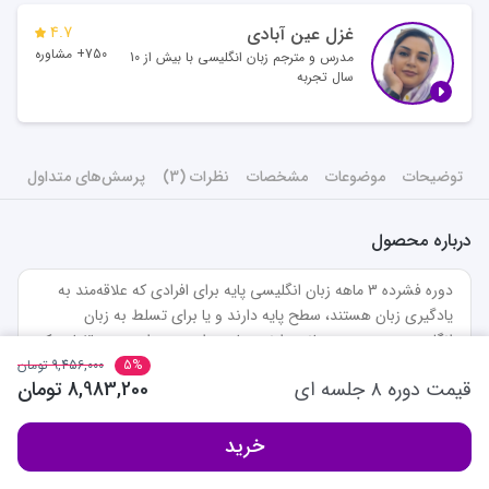
غزل عین آبادی
4.7
750+ مشاوره
مدرس و مترجم زبان انگلیسی با بیش از 10
سال تجربه
توضیحات
موضوعات
مشخصات
نظرات (3)
پرسش‌های متداول
درباره محصول
دوره فشرده 3 ماهه زبان انگلیسی پایه برای افرادی که علاقه‌مند به 
یادگیری زبان هستند، سطح پایه دارند و یا برای تسلط به زبان 
انگلیسی محدودیت زمانی دارند، مناسب است. در این دوره 3ماهه که 
شامل 12 جلسه‌ی 3ساعته/ 24 جلسه 1.5 ساعته می‌باشد، کتاب Four 
%
5
9,456,000
تومان
قیمت دوره ۸ جلسه ای
8,983,200
تومان
Corners که از بروزترین کتاب‌های یادگیری زبان انگلیسی می‌باشد به 
همراه دو کتاب جانبی Tactics for Listening جهت تقویت مهارت 
نمایش همه
شنیداری و Oxford Word Skills برای تقویت دایره واژگان تدریس 
خرید
می‌شود. با توجه به لزوم یادگیری و تقویت مهارت‌ها وجود یک کتاب 