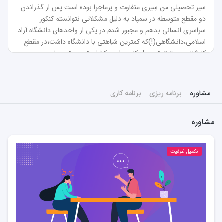
سیر تحصیلی من سِیری متفاوت و پرماجرا بوده است.پس از گذراندن 
دو مقطع متوسطه در سمپاد به دلیل مشکلاتی نتوانستم کنکور 
سراسری انسانی بدهم و مجبور شدم در یکی از واحدهای دانشگاه آزاد 
اسلامی،دانشگاهی(!)که کمترین شباهتی با دانشگاه داشت؛در مقطع 
کارشناسی حقوق تحصیل کنم.میل به کشف تجربه تحصیلی جدید من 
را به کنکور کارشناسی ارشد حقوق سوق داد.در بادی امر،تجربه های 
ناموفق دوران کنکور کارشناسی سد‌ راه ذهنی من در این مسیر بود.در 
کنار این مشکل،مشکلات دیگر این راه رفته‌رفته خود را نمایان 
مشاوره
برنامه ریزی
برنامه کاری
کرد.مشکلاتی از قبیل پایه علمی ضعیف در دوران کارشناسی،عدم 
راهنمایی و خدمات مشاوره ای قوی،مبهم بودن نیازهای این مسیر و 
مشاوره
البته رقابت نابرابر با کسانی که این خلاها برای آن ها پوشش داده شده 
بود.نهایتا به لطف حضرت حق اینجانب در طول حدود ۴ماه 
مطالعه،موفق به کسب رتبه ۱۰۰ حقوق مالکیت فکری و ۱۴۰ حقوق 
تکمیل ظرفیت
خصوصی شدم و اینجا هستم که در مسیر پروازی شما نقش مثبتی 
مگر صاحب‌دلی روزی به خلوت،کند در کار درویشان دعایی