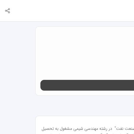
بنده رحیم میرزابیکی نائینی هستم که سال 1395 بورسیه وزارت نفت شدم و در مقطع کارشناسی در دانشگاه تخصصی وزارت نفت "دانشگاه صنعت نفت"  در رشته مهندسی شیمی مشغول به تحصیل 