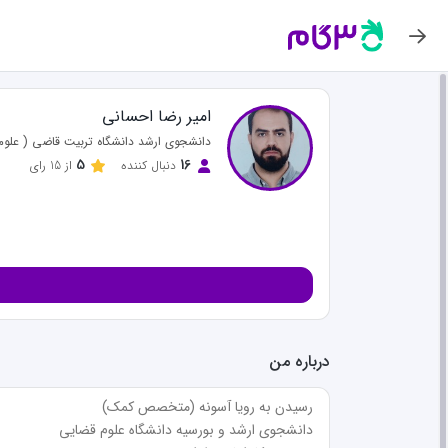
نظر
مشا
برنا
سعید مر
امیر رضا احسانی
عالی
دانشجوی ارشد دانشگاه تربیت قاضی ( علوم
5
16
دنبال کننده
از
15
رای
نظر مفید 
سعید مر
استاد با
درباره من
نظر مفید 